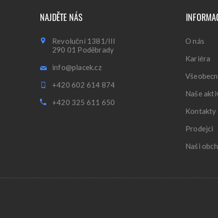
NAJDĚTE NÁS
INFORMA
Revoluční 1381/III
O nás
290 01 Poděbrady
Kariéra
info@placek.cz
Všeobecn
+420 602 614 874
Naše akti
+420 325 611 650
Kontakty
Prodejci
Naši obch