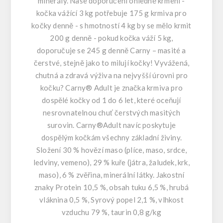
minerály. Naše doporučení ohledně krmení -
kočka vážící 3 kg potřebuje 175 g krmiva pro
kočky denně - s hmotností 4 kg by se mělo krmit
200 g denně - pokud kočka váží 5 kg,
doporučuje se 245 g denně Carny – masité a
čerstvé, stejně jako to milují kočky! Vyvážená,
chutná a zdravá výživa na nejvyšší úrovni pro
kočku? Carny® Adult je značka krmiva pro
dospělé kočky od 1 do 6 let, které oceňují
nesrovnatelnou chuť čerstvých masitých
surovin. Carny®Adult navíc poskytuje
dospělým kočkám všechny základní živiny.
Složení 30 % hovězí maso (plíce, maso, srdce,
ledviny, vemeno), 29 % kuře (játra, žaludek, krk,
maso), 6 % zvěřina, minerální látky. Jakostní
znaky Protein 10,5 %, obsah tuku 6,5 %, hrubá
vláknina 0,5 %, Syrový popel 2,1 %, vlhkost
vzduchu 79 %, taurin 0,8 g/kg