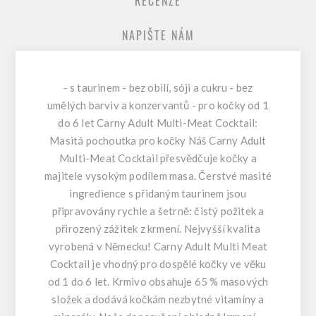
RECENZE
NAPIŠTE NÁM
- s taurinem - bez obilí, sóji a cukru - bez
umělých barviv a konzervantů - pro kočky od 1
do 6 let Carny Adult Multi-Meat Cocktail:
Masitá pochoutka pro kočky Náš Carny Adult
Multi-Meat Cocktail přesvědčuje kočky a
majitele vysokým podílem masa. Čerstvé masité
ingredience s přidaným taurinem jsou
připravovány rychle a šetrně: čistý požitek a
přirozený zážitek z krmení. Nejvyšší kvalita
vyrobená v Německu! Carny Adult Multi Meat
Cocktail je vhodný pro dospělé kočky ve věku
od 1 do 6 let. Krmivo obsahuje 65 % masových
složek a dodává kočkám nezbytné vitamíny a