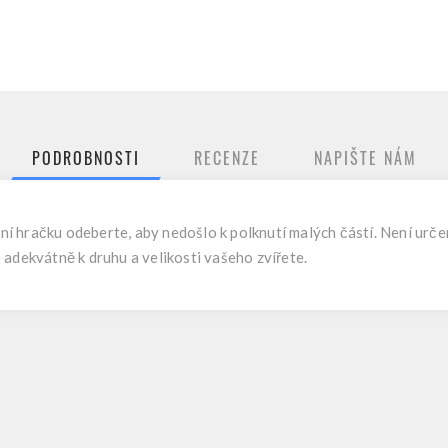
PODROBNOSTI
RECENZE
NAPIŠTE NÁM
 hračku odeberte, aby nedošlo k polknutí malých částí. Není určeno
adekvátně k druhu a velikosti vašeho zvířete.