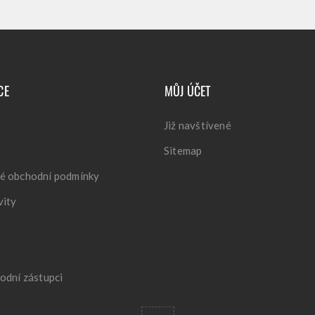
CE
MŮJ ÚČET
Již navštívené
Sitemap
é obchodní podmínky
vity
odní zástupci