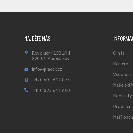
NAJDĚTE NÁS
INFORMA
Revoluční 1381/III
O nás
290 01 Poděbrady
Kariéra
info@placek.cz
Všeobecn
+420 602 614 874
Naše akti
+420 325 611 650
Kontakty
Prodejci
Naši obch