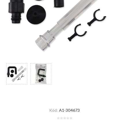
Kód:
A1-304673