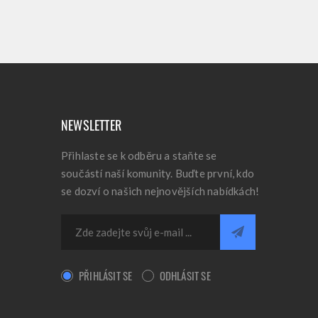
NEWSLETTER
Přihlaste se k odběru a staňte se
součástí naší komunity. Buďte první, kdo
se dozví o našich nejnovějších nabídkách!
PŘIHLÁSIT SE
ODHLÁSIT SE