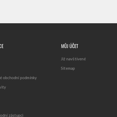
CE
MŮJ ÚČET
Již navštívené
Sitemap
é obchodní podmínky
vity
odní zástupci