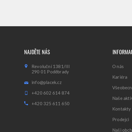
NAJDĚTE NÁS
INFORMA
Revoluční 1381/III
O nás
290 01 Poděbrady
Kariéra
info@placek.cz
Všeobecn
+420 602 614 874
Naše akti
+420 325 611 650
Kontakty
Prodejci
Naši obch