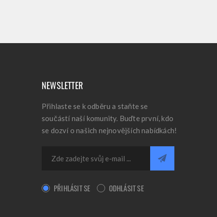
NEWSLETTER
Přihlaste se k odběru a staňte se
součástí naší komunity. Buďte první, kdo
se dozví o našich nejnovějších nabídkách!
PŘIHLÁSIT SE
ODHLÁSIT SE