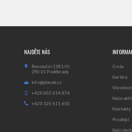
NAJDĚTE NÁS
INFORMA
Revoluční 1381/III
O nás
290 01 Poděbrady
Kariéra
info@placek.cz
Všeobecn
+420 602 614 874
Naše akti
+420 325 611 650
Kontakty
Prodejci
Naši obch