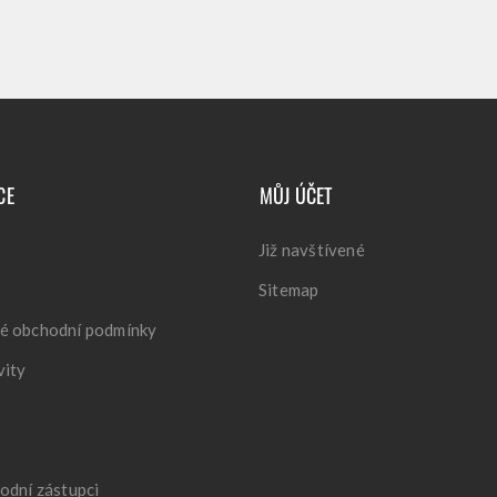
CE
MŮJ ÚČET
Již navštívené
Sitemap
é obchodní podmínky
vity
odní zástupci