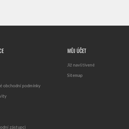
CE
MŮJ ÚČET
Již navštívené
Sitemap
é obchodní podmínky
vity
odní zástupci