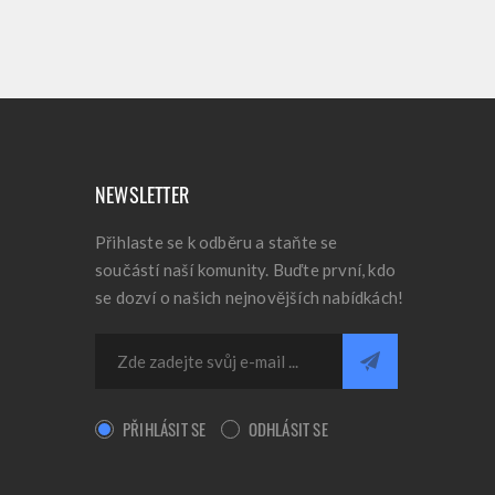
NEWSLETTER
Přihlaste se k odběru a staňte se
součástí naší komunity. Buďte první, kdo
se dozví o našich nejnovějších nabídkách!
PŘIHLÁSIT SE
ODHLÁSIT SE