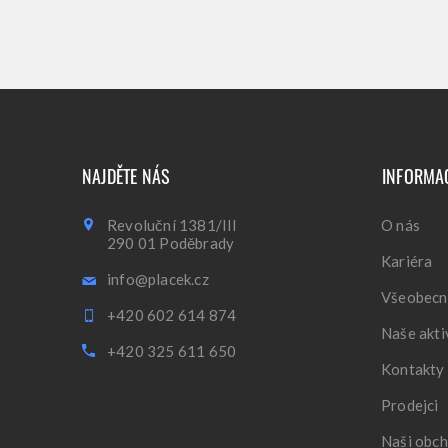
NAJDĚTE NÁS
INFORMA
Revoluční 1381/III
O nás
290 01 Poděbrady
Kariéra
info@placek.cz
Všeobecn
+420 602 614 874
Naše akti
+420 325 611 650
Kontakty
Prodejci
Naši obch