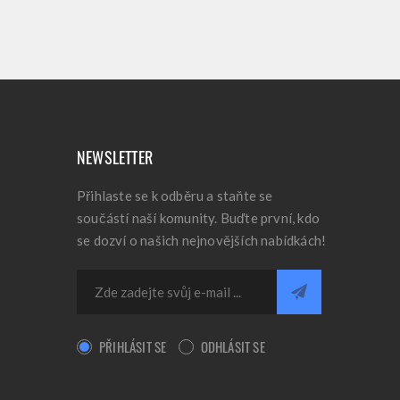
NEWSLETTER
Přihlaste se k odběru a staňte se
součástí naší komunity. Buďte první, kdo
se dozví o našich nejnovějších nabídkách!
PŘIHLÁSIT SE
ODHLÁSIT SE