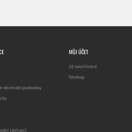
CE
MŮJ ÚČET
Již navštívené
Sitemap
é obchodní podmínky
vity
odní zástupci