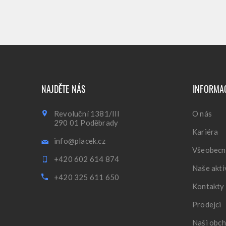
NAJDĚTE NÁS
INFORMA
Revoluční 1381/III
O nás
290 01 Poděbrady
Kariéra
info@placek.cz
Všeobecn
+420 602 614 874
Naše akti
+420 325 611 650
Kontakty
Prodejci
Naši obch