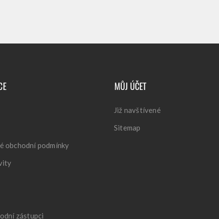
CE
MŮJ ÚČET
Již navštívené
Sitemap
é obchodní podmínky
vity
odní zástupci