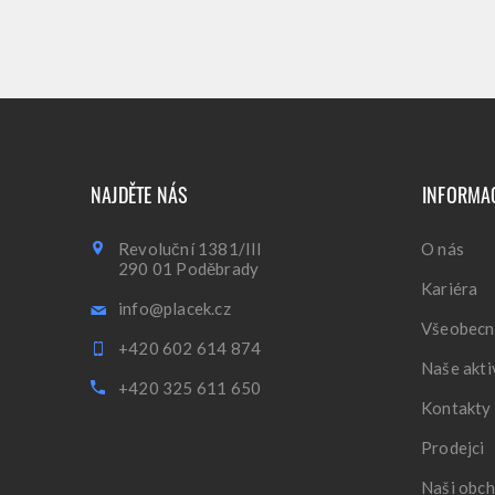
NAJDĚTE NÁS
INFORMA
Revoluční 1381/III
O nás
290 01 Poděbrady
Kariéra
info@placek.cz
Všeobecn
+420 602 614 874
Naše akti
+420 325 611 650
Kontakty
Prodejci
Naši obch