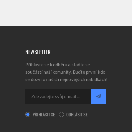
NEWSLETTER
Přihlaste se k odběru a staňte se
součástí naší komunity. Buďte první, kdo
se dozví o našich nejnovějších nabídkách!
PŘIHLÁSIT SE
ODHLÁSIT SE