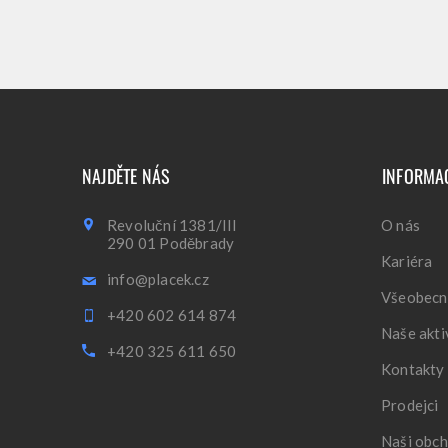
NAJDĚTE NÁS
INFORMA
Revoluční 1381/III
O nás
290 01 Poděbrady
Kariéra
info@placek.cz
Všeobecn
+420 602 614 874
Naše akti
+420 325 611 650
Kontakty
Prodejci
Naši obch