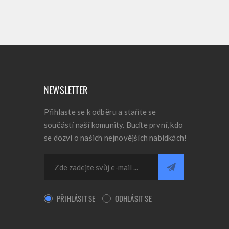
NEWSLETTER
Přihlaste se k odběru a staňte se
součástí naší komunity. Buďte první, kdo
se dozví o našich nejnovějších nabídkách!
PŘIHLÁSIT SE
ODHLÁSIT SE