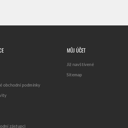
CE
MŮJ ÚČET
Již navštívené
Sitemap
é obchodní podmínky
vity
odní zástupci